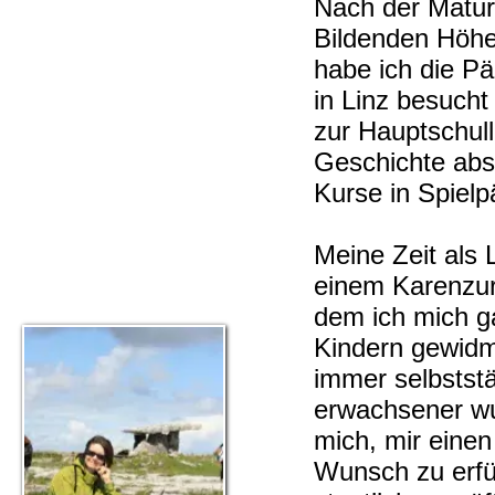
Nach der Matur
Bildenden Höhe
habe ich die P
in Linz besucht
zur Hauptschull
Geschichte abso
Kurse in Spielp
Meine Zeit als 
einem Karenzur
dem ich mich g
Kindern gewidm
immer selbstst
erwachsener wu
mich, mir eine
Wunsch zu erfül