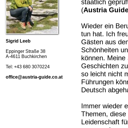
staatlich geprü
(
Austria Guid
Wieder ein Ber
tun hat. Ich fre
Gästen aus dem
Sigrid Leeb
Schönheiten un
Eppinger Straße 38
A-4611 Buchkirchen
können. Meine S
Geschichten zu
Tel: +43 680 3070224
so leicht nicht 
office@austria-guide.co.at
Führungen könn
Deutsch abgeha
Immer wieder e
Themen, diese 
Leidenschaft f